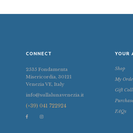
CONNECT
YOUR 
Shop
2535 Fondamenta
Misericordia, 30121
My Orde
Venezia VE, Italy
Gift Coll
info@sullalunavenezia.it
Purchas
(+39) 041 722924
FAQs