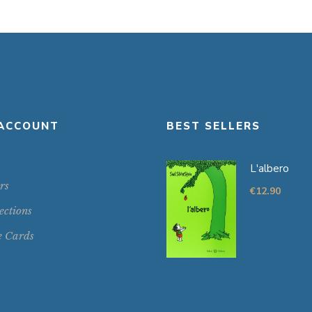
ACCOUNT
BEST SELLERS
L'albero
rs
€
12.90
ections
e Cards