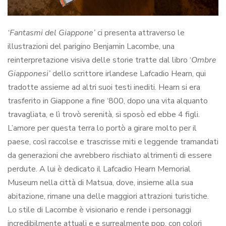
‘Fantasmi del Giappone’
ci presenta attraverso le
illustrazioni del parigino Benjamin Lacombe, una
reinterpretazione visiva delle storie tratte dal libro ‘
Ombre
Giapponesi’
dello scrittore irlandese Lafcadio Hearn, qui
tradotte assieme ad altri suoi testi inediti. Hearn si era
trasferito in Giappone a fine ‘800, dopo una vita alquanto
travagliata, e lì trovò serenità, si sposò ed ebbe 4 figli.
L’amore per questa terra lo portò a girare molto per il
paese, così raccolse e trascrisse miti e leggende tramandati
da generazioni che avrebbero rischiato altrimenti di essere
perdute. A lui è dedicato il Lafcadio Hearn Memorial
Museum nella città di Matsua, dove, insieme alla sua
abitazione, rimane una delle maggiori attrazioni turistiche.
Lo stile di Lacombe è visionario e rende i personaggi
incredibilmente attuali e e surrealmente pop, con colori