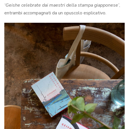
‘Geishe celebrate dai maestri della stampa giapponese’
,
entrambi accompagnati da un opuscolo esplicativo.