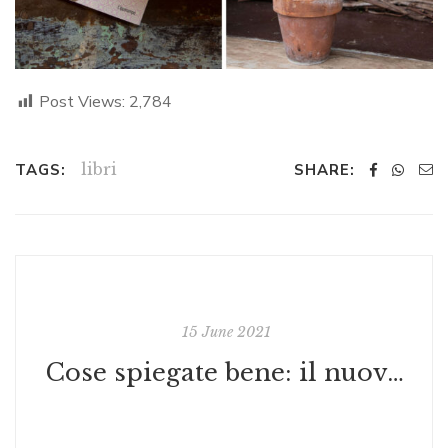
Post Views:
2,784
libri
TAGS:
SHARE:
15 June 2021
Cose spiegate bene: il nuovo libro/rivista di Il Post