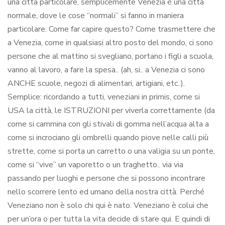
una città particolare, semplicemente Venezia è una città
normale, dove le cose “normali” si fanno in maniera
particolare. Come far capire questo? Come trasmettere che
a Venezia, come in qualsiasi altro posto del mondo, ci sono
persone che al mattino si svegliano, portano i figli a scuola,
vanno al lavoro, a fare la spesa.. (ah, si.. a Venezia ci sono
ANCHE scuole, negozi di alimentari, artigiani, etc..).
Semplice: ricordando a tutti, veneziani in primis, come si
USA la città, le ISTRUZIONI per viverla correttamente (da
come si cammina con gli stivali di gomma nell’acqua alta a
come si incrociano gli ombrelli quando piove nelle calli più
strette, come si porta un carretto o una valigia su un ponte,
come si “vive” un vaporetto o un traghetto.. via via
passando per luoghi e persone che si possono incontrare
nello scorrere lento ed umano della nostra città. Perché
Veneziano non è solo chi qui è nato. Veneziano è colui che
per un’ora o per tutta la vita decide di stare qui. E quindi di