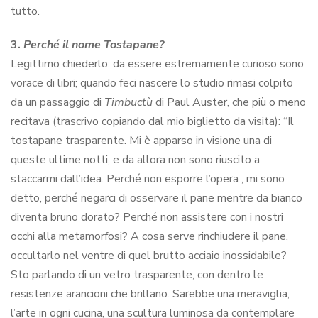
tutto.
3.
Perché il nome
Tostapane
?
Legittimo chiederlo: da essere estremamente curioso sono
vorace di libri; quando feci nascere lo studio rimasi colpito
da un passaggio di
Timbuctù
di Paul Auster, che più o meno
recitava (trascrivo copiando dal mio biglietto da visita): “Il
tostapane trasparente. Mi è apparso in visione una di
queste ultime notti, e da allora non sono riuscito a
staccarmi dall’idea. Perché non esporre l’opera , mi sono
detto, perché negarci di osservare il pane mentre da bianco
diventa bruno dorato? Perché non assistere con i nostri
occhi alla metamorfosi? A cosa serve rinchiudere il pane,
occultarlo nel ventre di quel brutto acciaio inossidabile?
Sto parlando di un vetro trasparente, con dentro le
resistenze arancioni che brillano. Sarebbe una meraviglia,
l’arte in ogni cucina, una scultura luminosa da contemplare