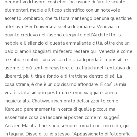
per motivi di lavoro, così ebbi l’occasione di fare le scuole
elementari, medie e il liceo scientifico con un notevole
accento lombardo, che tuttora mantengo per una questione
affettiva. Per l’università scelsi di tornare a Venezia, in
quanto credevo nel fascino elegante dell’Architetto. La
nebbia e il silenzio di questa ammaliante città, oltre che un
paio di amori sbagliati, mi fecero restare qui. Venezia è come
le sabbie mobili… una volta che ci cadi preda è impossibile
uscirne. E più tenti di resistere, e ti affatichi nel tentativo di
liberarti, più ti tira a fondo e ti trattiene dentro di sé. La
cosa strana, è che è un dolcissimo affondare. E così la mia
vita è stata sin qui questa: un eterno viaggiare, anima
inquieta alla Chatwin, innamorato dell’orizzonte come
Kerouac, perennemente in cerca di quella piccola ma
essenziale cosa da lasciare ai posteri come mi suggerì
Auster. Ma alla fine, sono sempre tornato nel mio nido, qui
in laguna. Disse di lui io stesso: “Appassionato di fotografia,