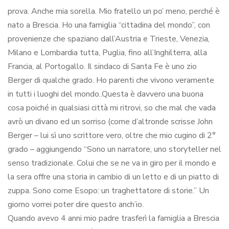
prova. Anche mia sorella. Mio fratello un po’ meno, perché è
nato a Brescia. Ho una famiglia “cittadina del mondo”, con
provenienze che spaziano dall’Austria e Trieste, Venezia,
Milano e Lombardia tutta, Puglia, fino all’Inghilterra, alla
Francia, al Portogallo. Il sindaco di Santa Fe è uno zio
Berger di qualche grado. Ho parenti che vivono veramente
in tutti i luoghi del mondo..Questa è davvero una buona
cosa poiché in qualsiasi città mi ritrovi, so che mal che vada
avrò un divano ed un sorriso (come d’altronde scrisse John
Berger – lui sì uno scrittore vero, oltre che mio cugino di 2°
grado – aggiungendo “Sono un narratore, uno storyteller nel
senso tradizionale. Colui che se ne va in giro per il mondo e
la sera offre una storia in cambio di un letto e di un piatto di
zuppa. Sono come Esopo: un traghettatore di storie.” Un
giorno vorrei poter dire questo anch’io.
Quando avevo 4 anni mio padre trasferì la famiglia a Brescia