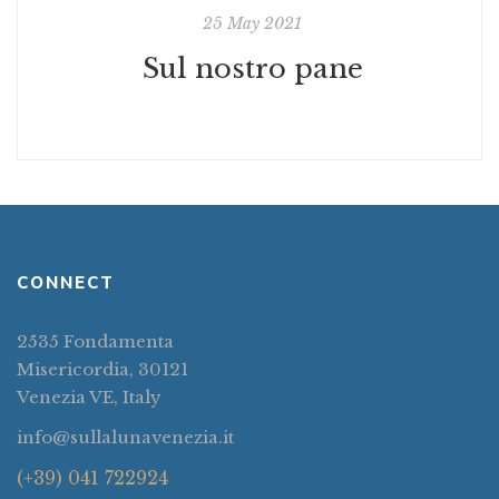
25 May 2021
Sul nostro pane
CONNECT
2535 Fondamenta
Misericordia, 30121
Venezia VE, Italy
info@sullalunavenezia.it
(+39) 041 722924