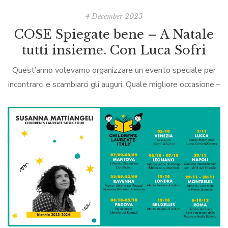
4 December 2023
COSE Spiegate bene – A Natale
tutti insieme. Con Luca Sofri
Quest’anno volevamo organizzare un evento speciale per
incontrarci e scambiarci gli auguri. Quale migliore occasione –
abbiamo pensato – che presentare l’ottavo numero della
rivista di carta de Il Post […]