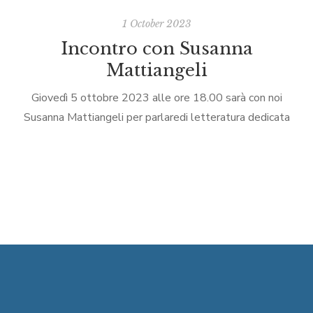
1 October 2023
Incontro con Susanna
Mattiangeli
Giovedì 5 ottobre 2023 alle ore 18.00 sarà con noi
Susanna Mattiangeli per parlaredi letteratura dedicata
all’infanzia e all’adolescenza. Susanna è nata nel 1971 a
Roma e lavora con i […]