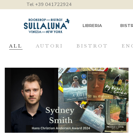
Tel +39 041722924
LIBRERIA
BIST
ALL
AUTORI
BISTROT
EN