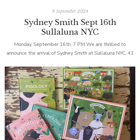
9 September 2024
Sydney Smith Sept 16th
Sullaluna NYC
Monday, September 16th, 7 PM We are thrilled to
announce the arrival of Sydney Smith at Sullaluna NYC, 41
Carmine Street. And with him will be one of the greatest
[…]