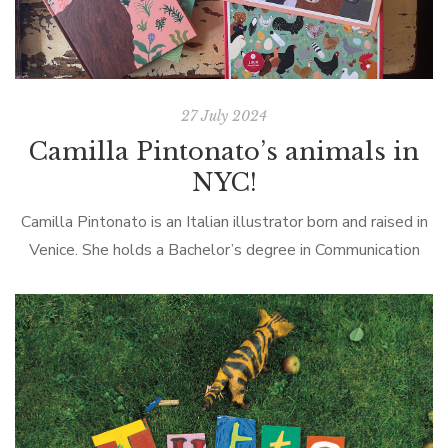
27 July 2024
Camilla Pintonato’s animals in
NYC!
Camilla Pintonato is an Italian illustrator born and raised in
Venice. She holds a Bachelor’s degree in Communication
Design (IUAV/Venice), a Master’s degree in Editorial
Illustration (Mimaster/Milan), and a second-level […]