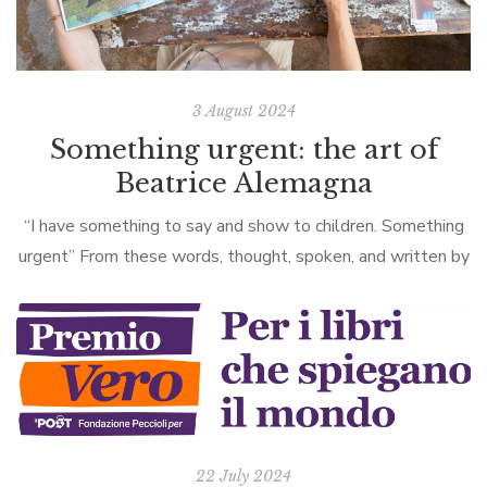
3 August 2024
Something urgent: the art of
Beatrice Alemagna
“I have something to say and show to children. Something
urgent” From these words, thought, spoken, and written by
Beatrice Alemagna, one can sense all the strength,
determination, and clarity […]
22 July 2024