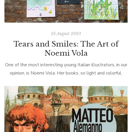
16 August 2024
Tears and Smiles: The Art of
Noemi Vola
One of the most interesting young Italian illustrators, in our
opinion, is Noemi Vola. Her books, so light and colorful,
have the ability to offer an elegant, ironic, and unexpected
[…]