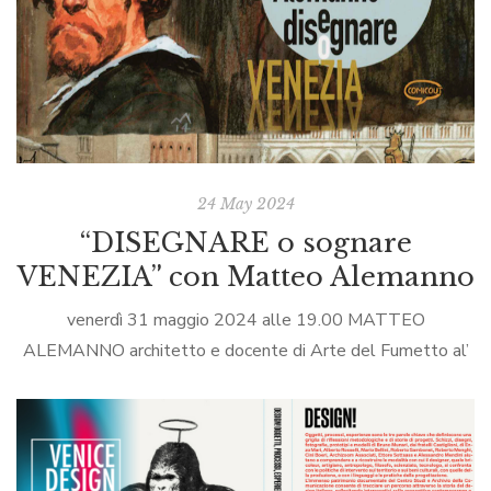
24 May 2024
“DISEGNARE o sognare
VENEZIA” con Matteo Alemanno
venerdì 31 maggio 2024 alle 19.00 MATTEO
ALEMANNO architetto e docente di Arte del Fumetto al’
Accademia di Belle Arti di Venezia presenta “DISEGNARE
o sognare VENEZIA” con Vittorio BustaffaScuola […]