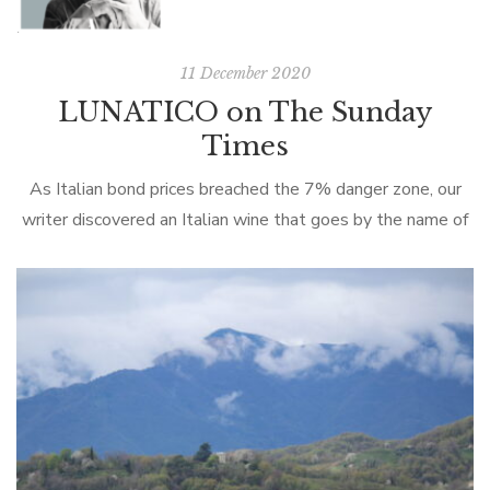
11 December 2020
LUNATICO on The Sunday
Times
As Italian bond prices breached the 7% danger zone, our
writer discovered an Italian wine that goes by the name of
Lunatico Bob Tyrer Sunday November 20 2011, The
Sunday […]