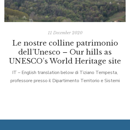
11 December 2020
Le nostre colline patrimonio
dell’Unesco – Our hills as
UNESCO’s World Heritage site
IT – English translation below di Tiziano Tempesta,
professore presso il Dipartimento Territorio e Sistemi
Agro-Forestali, Università di Padova Molti credono, o
vogliono far credere, che l’inserimento delle colline tra […]