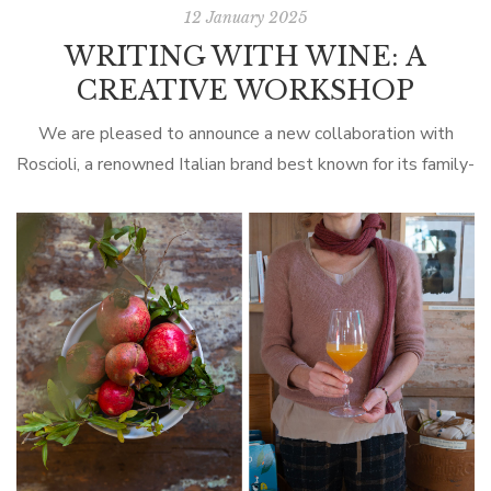
12 January 2025
WRITING WITH WINE: A
CREATIVE WORKSHOP
We are pleased to announce a new collaboration with
Roscioli, a renowned Italian brand best known for its family-
owned business in Rome, which opened its location on
MacDougal Street in New […]