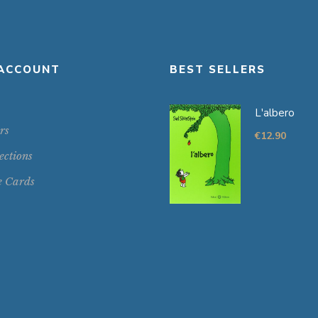
ACCOUNT
BEST SELLERS
L'albero
rs
€
12.90
ections
e Cards