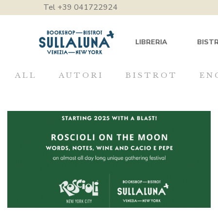
Tel +39 041722924
LIBRERIA
BIST
ALL
AUTORI
BISTROT
EN