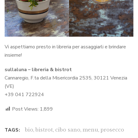
Vi aspettiamo presto in libreria per assaggiarli e brindare
insieme!
sullaluna – libreria & bistrot
Cannaregio, F.ta della Misericordia 2535, 30121 Venezia
(VE)
+39 041 722924
Post Views:
1,899
bio
,
bistrot
,
cibo sano
,
menu
,
prosecco
TAGS: