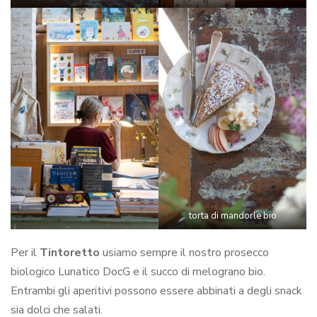
torta di mandorle bio
Per il
Tintoretto
usiamo sempre il nostro prosecco
biologico Lunatico DocG e il succo di melograno bio.
Entrambi gli aperitivi possono essere abbinati a degli snack
sia dolci che salati.