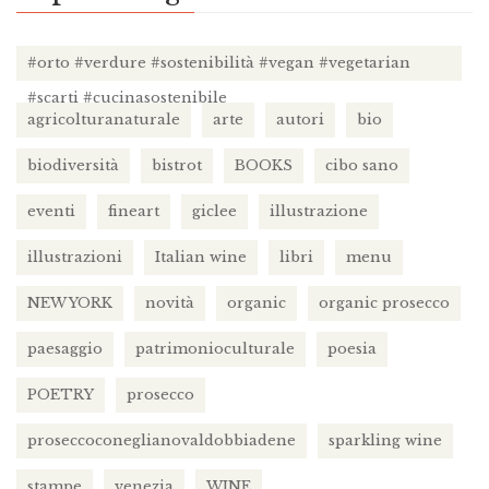
#orto #verdure #sostenibilità #vegan #vegetarian
#scarti #cucinasostenibile
agricolturanaturale
arte
autori
bio
biodiversità
bistrot
BOOKS
cibo sano
eventi
fineart
giclee
illustrazione
illustrazioni
Italian wine
libri
menu
NEW YORK
novità
organic
organic prosecco
paesaggio
patrimonioculturale
poesia
POETRY
prosecco
proseccoconeglianovaldobbiadene
sparkling wine
stampe
venezia
WINE