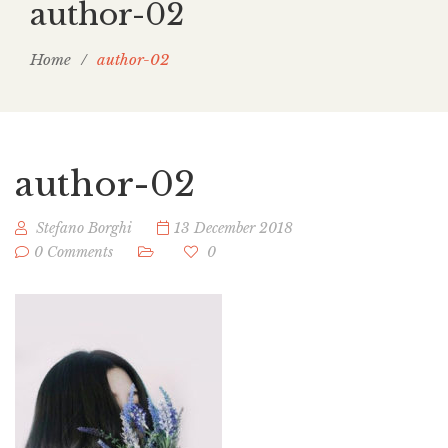
author-02
Home
/
author-02
author-02
Stefano Borghi
13 December 2018
0 Comments
0