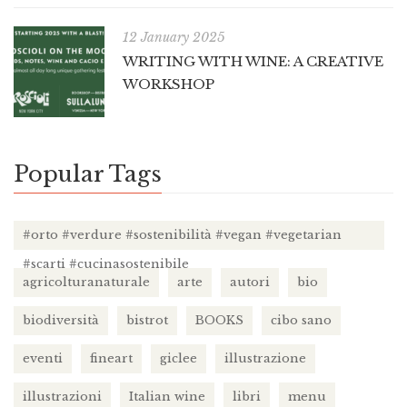
12 January 2025
WRITING WITH WINE: A CREATIVE
WORKSHOP
Popular Tags
#orto #verdure #sostenibilità #vegan #vegetarian
#scarti #cucinasostenibile
agricolturanaturale
arte
autori
bio
biodiversità
bistrot
BOOKS
cibo sano
eventi
fineart
giclee
illustrazione
illustrazioni
Italian wine
libri
menu