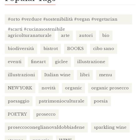
#orto #verdure #sostenibilità #vegan #vegetarian
#scarti #cucinasostenibile
agricolturanaturale
arte
autori
bio
biodiversità
bistrot
BOOKS
cibo sano
eventi
fineart
giclee
illustrazione
illustrazioni
Italian wine
libri
menu
NEW YORK
novità
organic
organic prosecco
paesaggio
patrimonioculturale
poesia
POETRY
prosecco
proseccoconeglianovaldobbiadene
sparkling wine