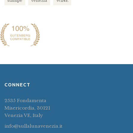
stampe
venezia
WINE
CONNECT
2535 Fondamenta
Misericordia, 30121
Venezia VE, Italy
info@sullalunavenezia.it