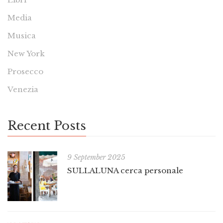
Media
Musica
New York
Prosecco
Venezia
Recent Posts
9 September 2025
SULLALUNA cerca personale