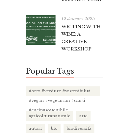
12 January 2025
WRITING WITH
WINE: A
CREATIVE
WORKSHOP
Popular Tags
#orto #verdure #sostenibilità
#vegan #vegetarian #scarti
#cucinasostenibile
agricolturanaturale
arte
autori
bio
biodiversità