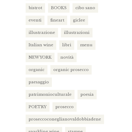
bistrot
BOOKS
cibo sano
eventi
fineart
giclee
illustrazione
illustrazioni
Italian wine
libri
menu
NEW YORK
novità
organic
organic prosecco
paesaggio
patrimonioculturale
poesia
POETRY
prosecco
proseccoconeglianovaldobbiadene
sparkling wine
stampe