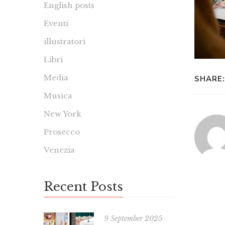
English posts
Eventi
illustratori
Libri
Media
SHARE:
Musica
New York
Prosecco
Venezia
Recent Posts
9 September 2025