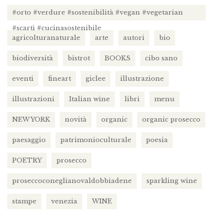
#orto #verdure #sostenibilità #vegan #vegetarian
#scarti #cucinasostenibile
agricolturanaturale
arte
autori
bio
biodiversità
bistrot
BOOKS
cibo sano
eventi
fineart
giclee
illustrazione
illustrazioni
Italian wine
libri
menu
NEW YORK
novità
organic
organic prosecco
paesaggio
patrimonioculturale
poesia
POETRY
prosecco
proseccoconeglianovaldobbiadene
sparkling wine
stampe
venezia
WINE