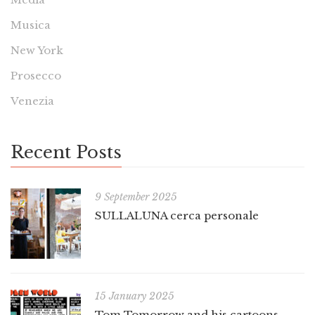
Musica
New York
Prosecco
Venezia
Recent Posts
9 September 2025
SULLALUNA cerca personale
15 January 2025
Tom Tomorrow and his cartoons