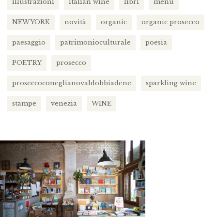
illustrazioni
Italian wine
libri
menu
NEW YORK
novità
organic
organic prosecco
paesaggio
patrimonioculturale
poesia
POETRY
prosecco
proseccoconeglianovaldobbiadene
sparkling wine
stampe
venezia
WINE