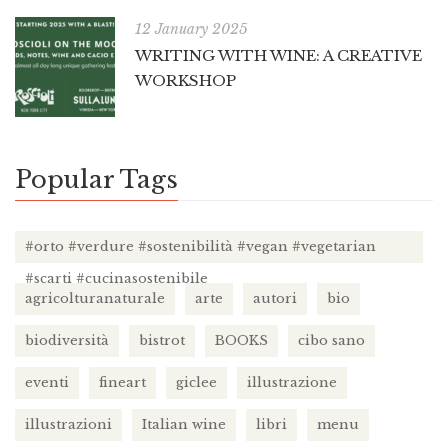
12 January 2025
WRITING WITH WINE: A CREATIVE
WORKSHOP
Popular Tags
#orto #verdure #sostenibilità #vegan #vegetarian
#scarti #cucinasostenibile
agricolturanaturale
arte
autori
bio
biodiversità
bistrot
BOOKS
cibo sano
eventi
fineart
giclee
illustrazione
illustrazioni
Italian wine
libri
menu