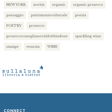
NEW YORK
novità
organic
organic prosecco
paesaggio
patrimonioculturale
poesia
POETRY
prosecco
proseccoconeglianovaldobbiadene
sparkling wine
stampe
venezia
WINE
CONNECT