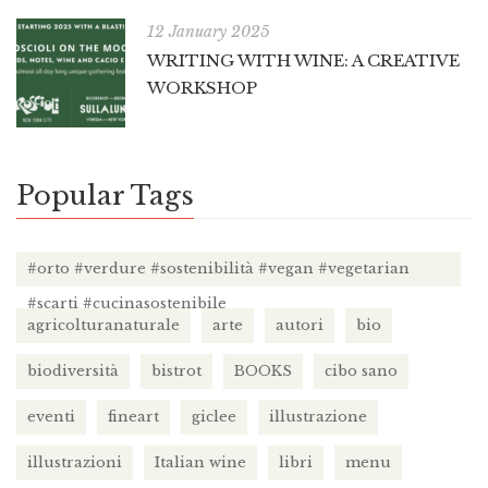
12 January 2025
WRITING WITH WINE: A CREATIVE
WORKSHOP
Popular Tags
#orto #verdure #sostenibilità #vegan #vegetarian
#scarti #cucinasostenibile
agricolturanaturale
arte
autori
bio
biodiversità
bistrot
BOOKS
cibo sano
eventi
fineart
giclee
illustrazione
illustrazioni
Italian wine
libri
menu