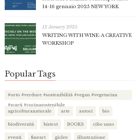
14-16 gennaio 2025 NEW YORK
12 January 2025
WRITING WITH WINE: A CREATIVE
WORKSHOP
Popular Tags
#orto #verdure #sostenibilità #vegan #vegetarian
#scarti #cucinasostenibile
agricolturanaturale
arte
autori
bio
biodiversità
bistrot
BOOKS
cibo sano
eventi
fineart
giclee
illustrazione