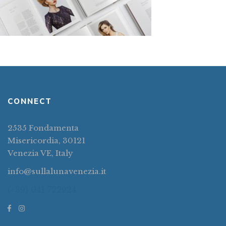
CONNECT
2535 Fondamenta
Misericordia, 30121
Venezia VE, Italy
info@sullalunavenezia.it
(+39) 041 722924