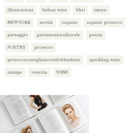
illustrazioni
Italian wine
libri
menu
NEW YORK
novità
organic
organic prosecco
paesaggio
patrimonioculturale
poesia
POETRY
prosecco
proseccoconeglianovaldobbiadene
sparkling wine
stampe
venezia
WINE