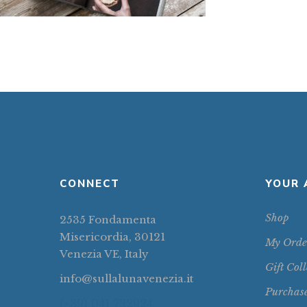
CONNECT
YOUR 
Shop
2535 Fondamenta
Misericordia, 30121
My Orde
Venezia VE, Italy
Gift Coll
info@sullalunavenezia.it
Purchas
(+39) 041 722924