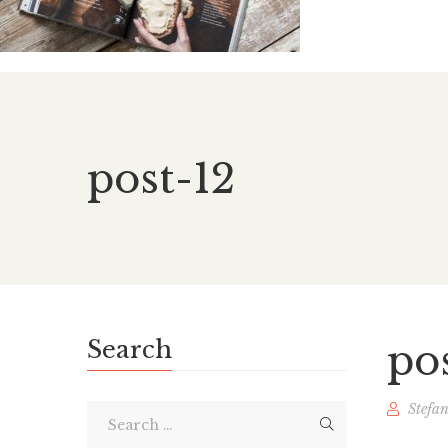
post-12
Search
po
Stefa