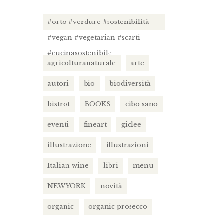
#orto #verdure #sostenibilità
#vegan #vegetarian #scarti
#cucinasostenibile
agricolturanaturale
arte
autori
bio
biodiversità
bistrot
BOOKS
cibo sano
eventi
fineart
giclee
illustrazione
illustrazioni
Italian wine
libri
menu
NEW YORK
novità
organic
organic prosecco