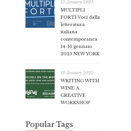
13 January 2025
MULTIPLI
FORTI Voci dalla
letteratura
italiana
contemporanea
14-16 gennaio
2025 NEW YORK
12 January 2025
WRITING WITH
WINE: A
CREATIVE
WORKSHOP
Popular Tags