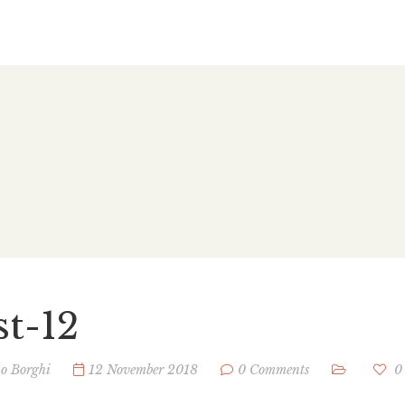
st-12
no Borghi
12 November 2018
0 Comments
0