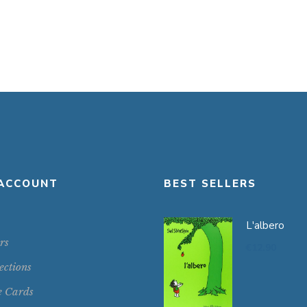
ACCOUNT
BEST SELLERS
L'albero
rs
€
12.90
ections
e Cards