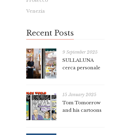
Prosecco
Venezia
Recent Posts
9 September 2025
SULLALUNA
cerca personale
15 January 2025
Tom Tomorrow
and his cartoons