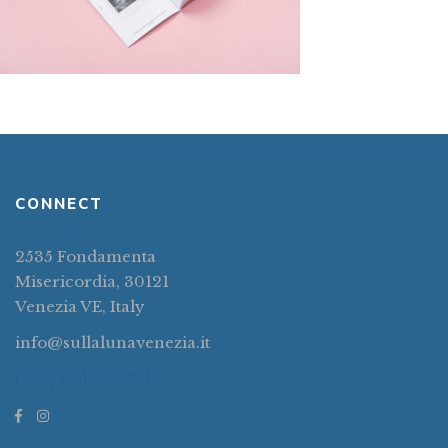
CONNECT
2535 Fondamenta
Misericordia, 30121
Venezia VE, Italy
info@sullalunavenezia.it
(+39) 041 722924