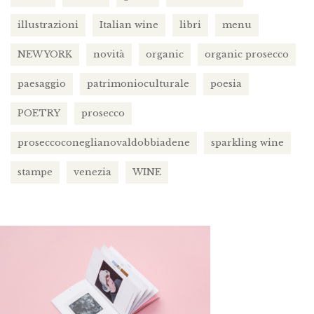
illustrazioni
Italian wine
libri
menu
NEW YORK
novità
organic
organic prosecco
paesaggio
patrimonioculturale
poesia
POETRY
prosecco
proseccoconeglianovaldobbiadene
sparkling wine
stampe
venezia
WINE