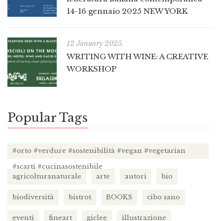
14-16 gennaio 2025 NEW YORK
12 January 2025
WRITING WITH WINE: A CREATIVE
WORKSHOP
Popular Tags
#orto #verdure #sostenibilità #vegan #vegetarian
#scarti #cucinasostenibile
agricolturanaturale
arte
autori
bio
biodiversità
bistrot
BOOKS
cibo sano
eventi
fineart
giclee
illustrazione