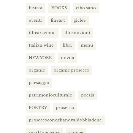
bistrot
BOOKS
cibo sano
eventi
fineart
giclee
illustrazione
illustrazioni
Italian wine
libri
menu
NEW YORK
novità
organic
organic prosecco
paesaggio
patrimonioculturale
poesia
POETRY
prosecco
proseccoconeglianovaldobbiadene
sparkling wine
stampe