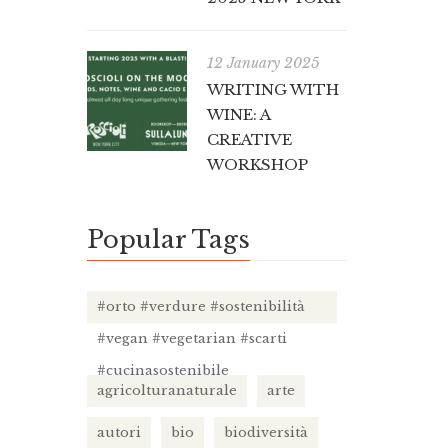
12 January 2025
WRITING WITH
WINE: A
CREATIVE
WORKSHOP
Popular Tags
#orto #verdure #sostenibilità
#vegan #vegetarian #scarti
#cucinasostenibile
agricolturanaturale
arte
autori
bio
biodiversità