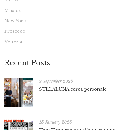
Musica
New York
Prosecco
Venezia
Recent Posts
9 September 2025
SULLALUNA cerca personale
15 January 2025
Tom Tomorrow and his cartoons