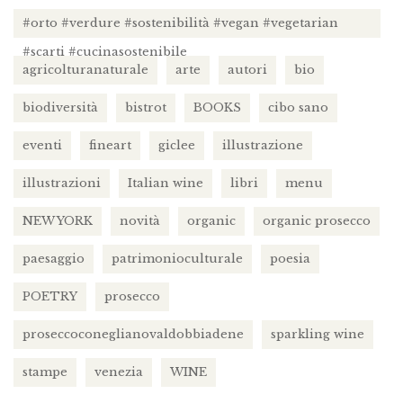
#orto #verdure #sostenibilità #vegan #vegetarian
#scarti #cucinasostenibile
agricolturanaturale
arte
autori
bio
biodiversità
bistrot
BOOKS
cibo sano
eventi
fineart
giclee
illustrazione
illustrazioni
Italian wine
libri
menu
NEW YORK
novità
organic
organic prosecco
paesaggio
patrimonioculturale
poesia
POETRY
prosecco
proseccoconeglianovaldobbiadene
sparkling wine
stampe
venezia
WINE