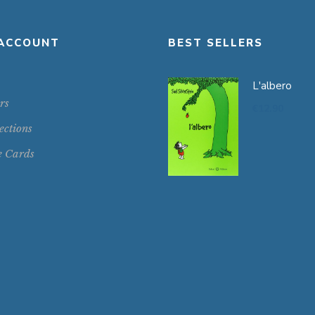
ACCOUNT
BEST SELLERS
L'albero
rs
€
12.90
ections
e Cards