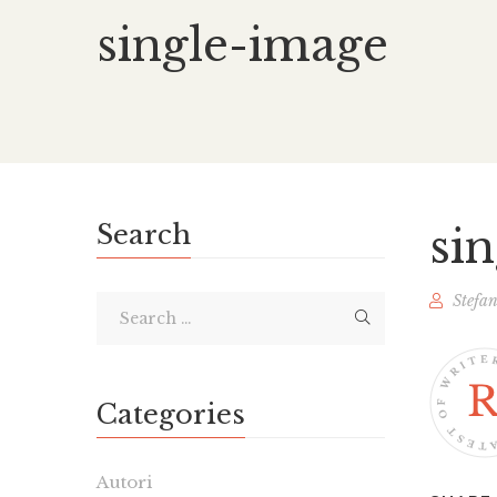
single-image
Search
si
Stefa
Categories
Autori