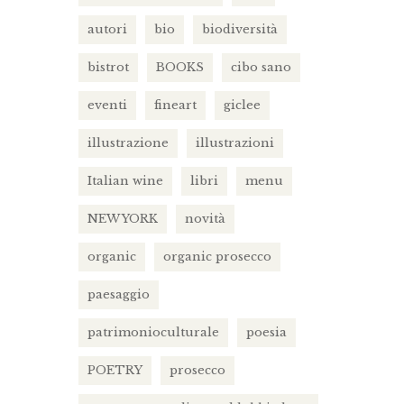
autori
bio
biodiversità
bistrot
BOOKS
cibo sano
eventi
fineart
giclee
illustrazione
illustrazioni
Italian wine
libri
menu
NEW YORK
novità
organic
organic prosecco
paesaggio
patrimonioculturale
poesia
POETRY
prosecco