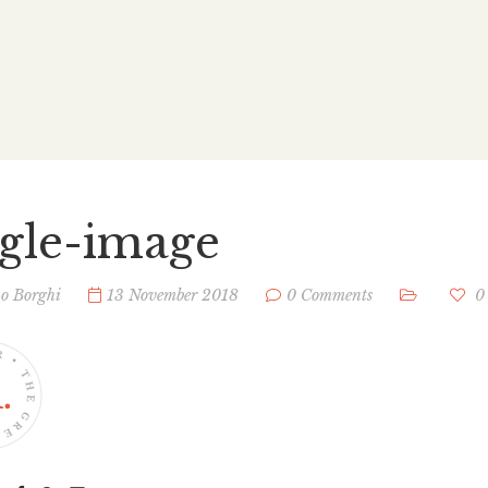
ngle-image
no Borghi
13 November 2018
0 Comments
0