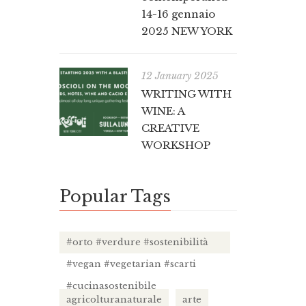
14-16 gennaio
2025 NEW YORK
12 January 2025
WRITING WITH
WINE: A
CREATIVE
WORKSHOP
Popular Tags
#orto #verdure #sostenibilità
#vegan #vegetarian #scarti
#cucinasostenibile
agricolturanaturale
arte