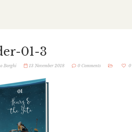
der-01-3
no Borghi
13 November 2018
0 Comments
0