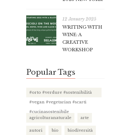
12 January 2025
WRITING WITH
WINE: A
CREATIVE
WORKSHOP
Popular Tags
#orto #verdure #sostenibilità
#vegan #vegetarian #scarti
#cucinasostenibile
agricolturanaturale
arte
autori
bio
biodiversità