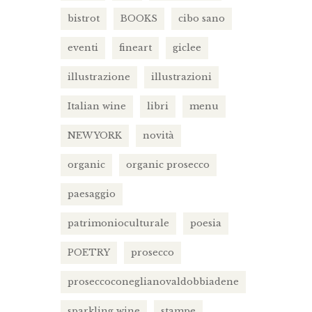
bistrot
BOOKS
cibo sano
eventi
fineart
giclee
illustrazione
illustrazioni
Italian wine
libri
menu
NEW YORK
novità
organic
organic prosecco
paesaggio
patrimonioculturale
poesia
POETRY
prosecco
proseccoconeglianovaldobbiadene
sparkling wine
stampe