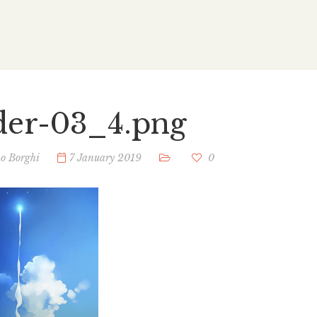
ider-03_4.png
no Borghi
7 January 2019
0