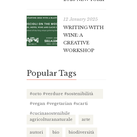
12 January 2025
WRITING WITH
WINE: A
CREATIVE
WORKSHOP
Popular Tags
#orto #verdure #sostenibilità
#vegan #vegetarian #scarti
#cucinasostenibile
agricolturanaturale
arte
autori
bio
biodiversità