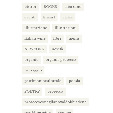
bistrot
BOOKS
cibo sano
eventi
fineart
giclee
illustrazione
illustrazioni
Italian wine
libri
menu
NEW YORK
novità
organic
organic prosecco
paesaggio
patrimonioculturale
poesia
POETRY
prosecco
proseccoconeglianovaldobbiadene
sparkling wine
stampe