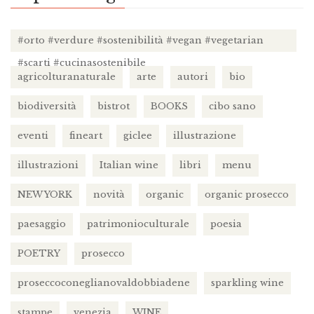
#orto #verdure #sostenibilità #vegan #vegetarian
#scarti #cucinasostenibile
agricolturanaturale
arte
autori
bio
biodiversità
bistrot
BOOKS
cibo sano
eventi
fineart
giclee
illustrazione
illustrazioni
Italian wine
libri
menu
NEW YORK
novità
organic
organic prosecco
paesaggio
patrimonioculturale
poesia
POETRY
prosecco
proseccoconeglianovaldobbiadene
sparkling wine
stampe
venezia
WINE