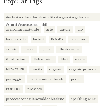
Popular Tags
#orto #verdure #sostenibilità #vegan #vegetarian
#scarti #cucinasostenibile
agricolturanaturale
arte
autori
bio
biodiversità
bistrot
BOOKS
cibo sano
eventi
fineart
giclee
illustrazione
illustrazioni
Italian wine
libri
menu
NEW YORK
novità
organic
organic prosecco
paesaggio
patrimonioculturale
poesia
POETRY
prosecco
proseccoconeglianovaldobbiadene
sparkling wine