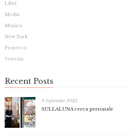
Libri
Media
Musica
New York
Prosecco
Venezia
Recent Posts
9 September 2025
SULLALUNA cerca personale