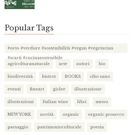
Popular Tags
#orto #verdure #sostenibilità #vegan #vegetarian
#scarti #cucinasostenibile
agricolturanaturale
arte
autori
bio
biodiversità
bistrot
BOOKS
cibo sano
eventi
fineart
giclee
illustrazione
illustrazioni
Italian wine
libri
menu
NEW YORK
novità
organic
organic prosecco
paesaggio
patrimonioculturale
poesia