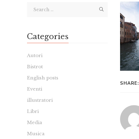
Categories
Autori
Bistrot
English posts
SHARE:
Eventi
illustratori
Libri
Media
Musica