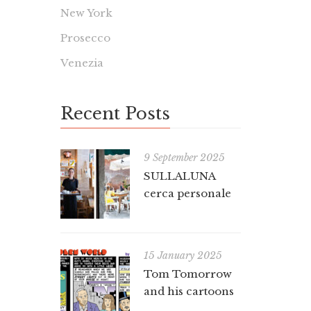
New York
Prosecco
Venezia
Recent Posts
9 September 2025
SULLALUNA
cerca personale
15 January 2025
Tom Tomorrow
and his cartoons