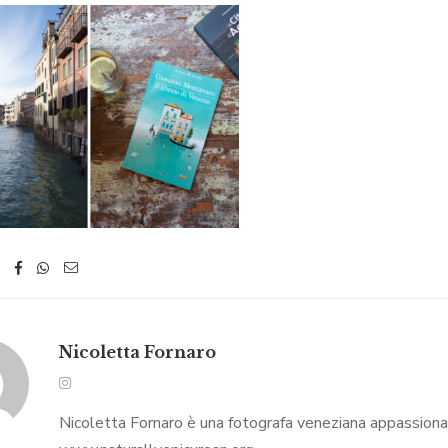
Nicoletta Fornaro
Nicoletta Fornaro è una fotografa veneziana appassionata 