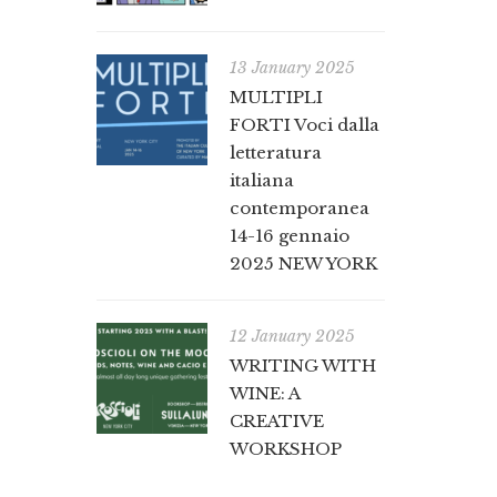
13 January 2025
MULTIPLI
FORTI Voci dalla
letteratura
italiana
contemporanea
14-16 gennaio
2025 NEW YORK
12 January 2025
WRITING WITH
WINE: A
CREATIVE
WORKSHOP