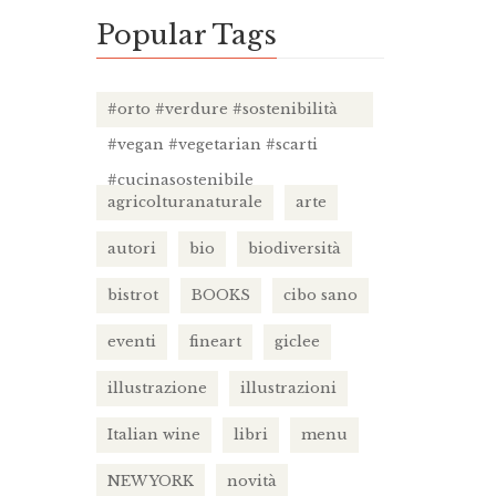
Popular Tags
#orto #verdure #sostenibilità
#vegan #vegetarian #scarti
#cucinasostenibile
agricolturanaturale
arte
autori
bio
biodiversità
bistrot
BOOKS
cibo sano
eventi
fineart
giclee
illustrazione
illustrazioni
Italian wine
libri
menu
NEW YORK
novità